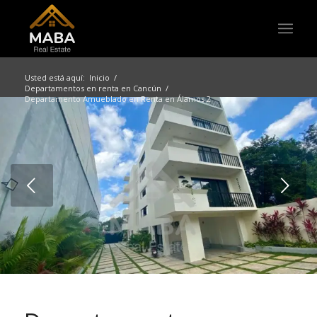
Usted está aquí:
Inicio
/
Departamentos en renta en Cancún
/
Departamento Amueblado en Renta en Álamos 2
Posterior